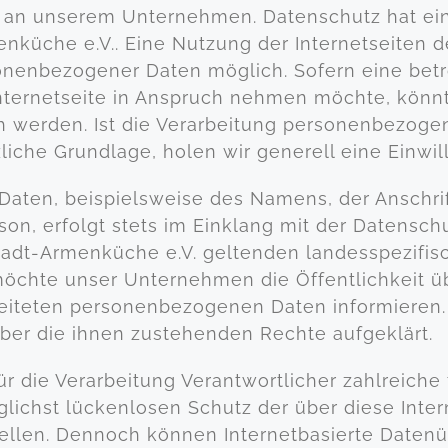
se an unserem Unternehmen. Datenschutz hat ei
enküche e.V.. Eine Nutzung der Internetseiten d
onenbezogener Daten möglich. Sofern eine bet
ternetseite in Anspruch nehmen möchte, könnt
 werden. Ist die Verarbeitung personenbezogene
liche Grundlage, holen wir generell eine Einwil
aten, beispielsweise des Namens, der Anschrif
on, erfolgt stets im Einklang mit der Datensc
stadt-Armenküche e.V. geltenden landesspezif
möchte unser Unternehmen die Öffentlichkeit 
eiteten personenbezogenen Daten informieren.
über die ihnen zustehenden Rechte aufgeklärt.
für die Verarbeitung Verantwortlicher zahlreich
chst lückenlosen Schutz der über diese Intern
llen. Dennoch können Internetbasierte Datenü