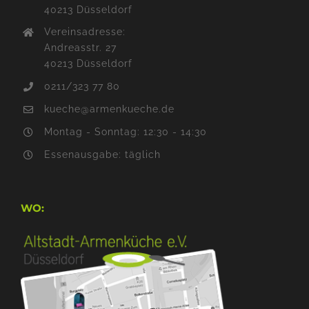
40213 Düsseldorf
Vereinsadresse:
Andreasstr. 27
40213 Düsseldorf
0211/323 77 80
kueche@armenkueche.de
Montag - Sonntag: 12:30 - 14:30
Essenausgabe: täglich
WO: