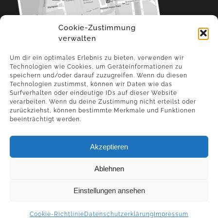
Cookie-Zustimmung
verwalten
Um dir ein optimales Erlebnis zu bieten, verwenden wir
Technologien wie Cookies, um Geräteinformationen zu
FOLGT UNS IN DEN SOZIALEN MEDIEN:
speichern und/oder darauf zuzugreifen. Wenn du diesen
Technologien zustimmst, können wir Daten wie das
Surfverhalten oder eindeutige IDs auf dieser Website
verarbeiten. Wenn du deine Zustimmung nicht erteilst oder
zurückziehst, können bestimmte Merkmale und Funktionen
beeinträchtigt werden.
Akzeptieren
Ablehnen
Einstellungen ansehen
COPYRIGHT 2023 ALTSTADT ARMENKÜCHE |
IMPRESSUM
|
Cookie-Richtlinie
Datenschutzerklärung
Impressum
DATENSCHUTZERKLÄRUNG
|
COOKIE-RICHTLINIE